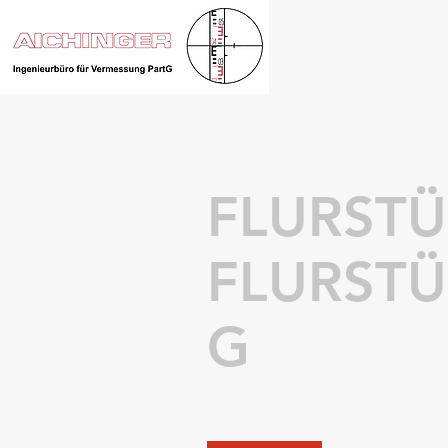
FLURST
FLURST
G